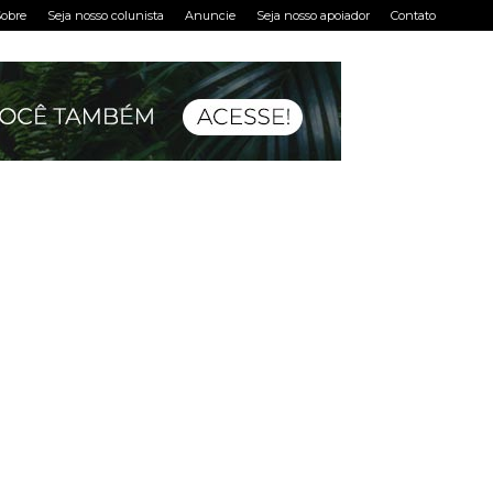
obre
Seja nosso colunista
Anuncie
Seja nosso apoiador
Contato