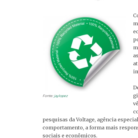
C
m
e
p
m
a
a
i
D
g
Fonte:
jaylopez
v
c
pesquisas da Voltage, agência especi
comportamento, a forma mais respons
sociais e econômicos.