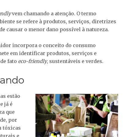
endly
vem chamando a atenção. O termo
nte se refere à produtos, serviços, diretrizes
o de causar o menor dano possível à natureza.
midor incorpora o conceito do consumo
ete em identificar produtos, serviços e
de fato
eco-friendly
, sustentáveis e verdes.
tando
as estão
e já é
za que
de, por
u tóxicas
turais e