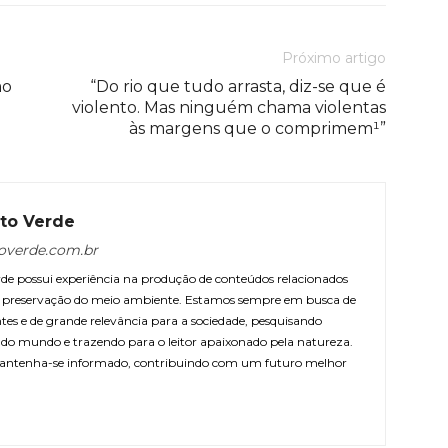
Próximo artigo
mo
“Do rio que tudo arrasta, diz-se que é
violento. Mas ninguém chama violentas
às margens que o comprimem¹”
to Verde
overde.com.br
e possui experiência na produção de conteúdos relacionados
 e preservação do meio ambiente. Estamos sempre em busca de
ntes e de grande relevância para a sociedade, pesquisando
r do mundo e trazendo para o leitor apaixonado pela natureza.
antenha-se informado, contribuindo com um futuro melhor