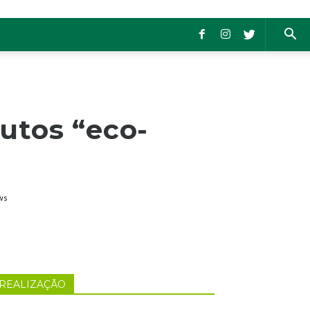
utos “eco-
ws
REALIZAÇÃO