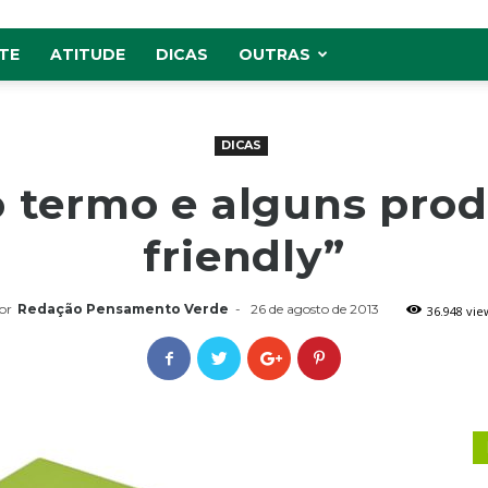
TE
ATITUDE
DICAS
OUTRAS
DICAS
 termo e alguns prod
friendly”
or
Redação Pensamento Verde
-
26 de agosto de 2013
36.948 vie