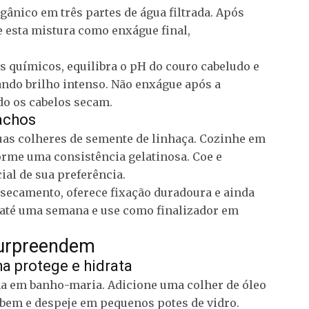
gânico em três partes de água filtrada. Após
 esta mistura como enxágue final,
 químicos, equilibra o pH do couro cabeludo e
nando brilho intenso. Não enxágue após a
do os cabelos secam.
cachos
uas colheres de semente de linhaça. Cozinhe em
forme uma consistência gelatinosa. Coe e
ial de sua preferência.
ssecamento, oferece fixação duradoura e ainda
r até uma semana e use como finalizador em
surpreendem
ha protege e hidrata
lha em banho-maria. Adicione uma colher de óleo
 bem e despeje em pequenos potes de vidro.