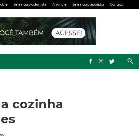
obre
Seja nosso colunista
Anuncie
Seja nosso apoiador
Contato
ua cozinha
les
ews