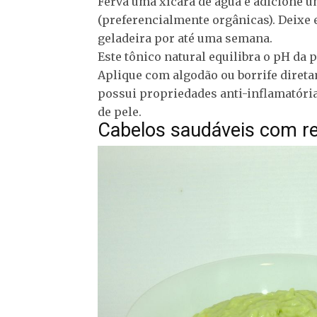
Ferva uma xícara de água e adicione u
(preferencialmente orgânicas). Deixe 
geladeira por até uma semana.
Este tônico natural equilibra o pH da p
Aplique com algodão ou borrife direta
possui propriedades anti-inflamatória
de pele.
Cabelos saudáveis com re