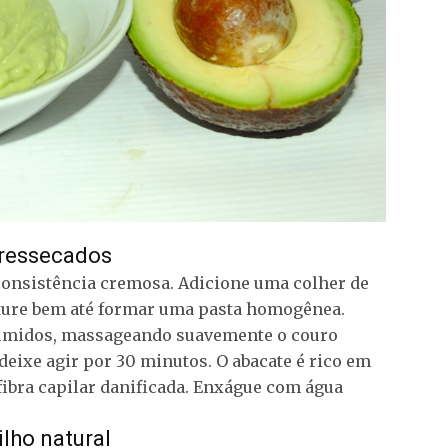
 ressecados
onsistência cremosa. Adicione uma colher de
sture bem até formar uma pasta homogênea.
s úmidos, massageando suavemente o couro
deixe agir por 30 minutos. O abacate é rico em
 fibra capilar danificada. Enxágue com água
ilho natural