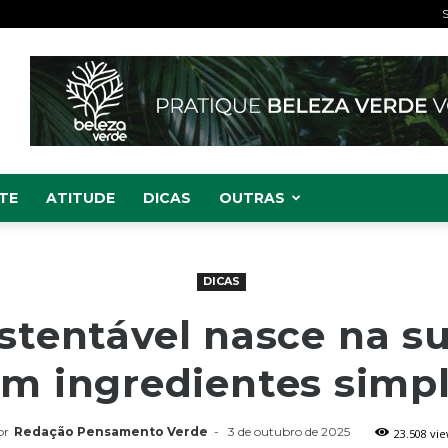
S
TE
ATITUDE
DICAS
OUTRAS
DICAS
stentável nasce na s
m ingredientes simp
or
Redação Pensamento Verde
-
3 de outubro de 2025
23.508 vi