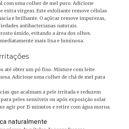
al com uma colher de mel puro. Adicione
e extra virgem. Este esfoliante remove células
acia e brilhante. O açúcar remove impurezas,
iedades antibacterianas naturais.
osto úmido, evitando a área dos olhos.
imediatamente mais lisa e luminosa.
rritações
os até obter um pó fino. Misture com leite
mosa. Adicione uma colher de chá de mel para
cias que acalmam a pele irritada e reduzem
 para peles sensíveis ou após exposição solar
ixe agir por 15 minutos e retire com água morna.
sca naturalmente