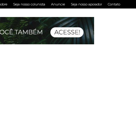
obre
Seja nosso colunista
Anuncie
Seja nosso apoiador
Contato