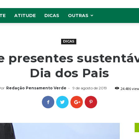
TE
ATITUDE
DICAS
OUTRAS
DICAS
de presentes sustentáv
Dia dos Pais
Por
Redação Pensamento Verde
-
9 de agosto de 2019
24.486 vie