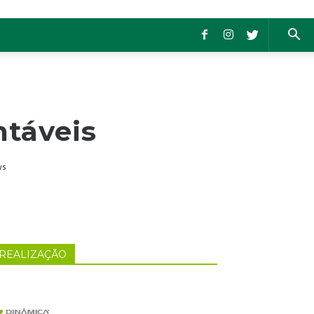
ntáveis
ws
REALIZAÇÃO