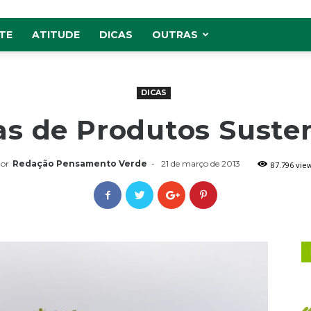
TE
ATITUDE
DICAS
OUTRAS
DICAS
as de Produtos Suste
or
Redação Pensamento Verde
-
21 de março de 2013
87.796 vie