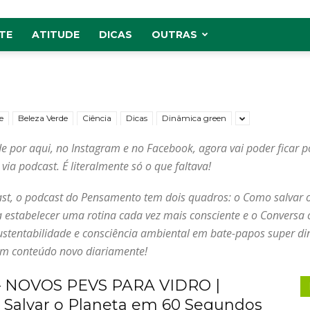
TE
ATITUDE
DICAS
OUTRAS
e
Beleza Verde
Ciência
Dicas
Dinâmica green
por aqui, no Instagram e no Facebook, agora vai poder ficar p
ia podcast. É literalmente só o que faltava!
cast, o podcast do Pensamento tem dois quadros: o Como salvar 
a estabelecer uma rotina cada vez mais consciente e o Conversa c
sustentabilidade e consciência ambiental em bate-papos super d
em conteúdo novo diariamente!
– NOVOS PEVS PARA VIDRO |
Salvar o Planeta em 60 Segundos