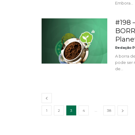
Embora...
#198 
BORRA
Planet
Redação P
A borra d
pode ser 
de...
...
1
2
3
4
38