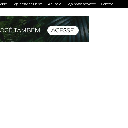
obre
Seja nosso colunista
Anuncie
Seja nosso apoiador
Contato