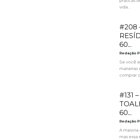
práticas 
vida...
#208
RESÍD
60...
Redação P
Se você e
maneiras 
comprar os
#131 
TOALH
60...
Redação P
A maioria
mas essa 