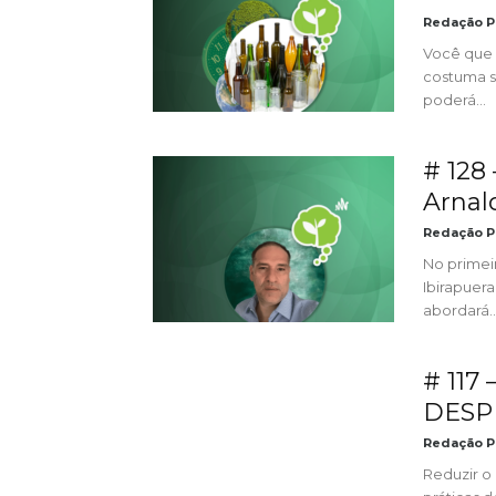
Redação P
Você que 
costuma s
poderá...
# 128
Arnal
Redação P
No primei
Ibirapuer
abordará..
# 117
DESPE
Redação P
Reduzir o