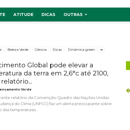
TE
ATITUDE
DICAS
OUTRAS
e
Beleza Verde
Ciência
Dicas
Dinâmica green
imento Global pode elevar a
ratura da terra em 2,6°c até 2100,
relatório...
ensamento Verde
cente relatório da Convenção-Quadro das Nações Unidas
udança do Clima (UNFCC) faz um alerta preocupante sobre
 das temperaturas...