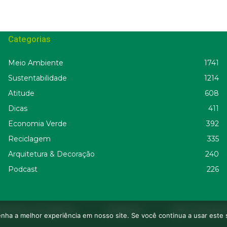
Categorias
Meio Ambiente
1741
Sustentabilidade
1214
Atitude
608
Dicas
411
Economia Verde
392
Reciclagem
335
Arquitetura & Decoração
240
Podcast
226
 NOSSO COLUNISTA
ANUNCIE
SEJA APOIAD
enha a melhor experiência em nosso site. Se você continua a usar este 