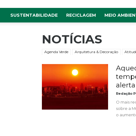
SUSTENTABILIDADE
RECICLAGEM
MEIO AMBIEN
NOTÍCIAS
Agenda Verde
Arquitetura & Decoração
Atitud
Aquec
tempe
alerta 
Redação P
O mais re
sobre a M
o aumento