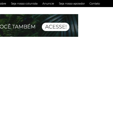
obre
Seja nosso colunista
Anuncie
Seja nosso apoiador
Contato