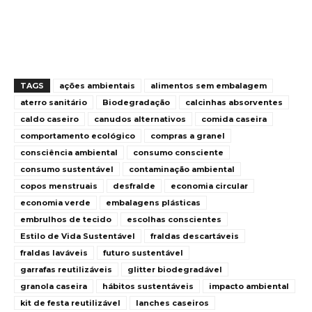
TAGS
ações ambientais
alimentos sem embalagem
aterro sanitário
Biodegradação
calcinhas absorventes
caldo caseiro
canudos alternativos
comida caseira
comportamento ecológico
compras a granel
consciência ambiental
consumo consciente
consumo sustentável
contaminação ambiental
copos menstruais
desfralde
economia circular
economia verde
embalagens plásticas
embrulhos de tecido
escolhas conscientes
Estilo de Vida Sustentável
fraldas descartáveis
fraldas laváveis
futuro sustentável
garrafas reutilizáveis
glitter biodegradável
granola caseira
hábitos sustentáveis
impacto ambiental
kit de festa reutilizável
lanches caseiros