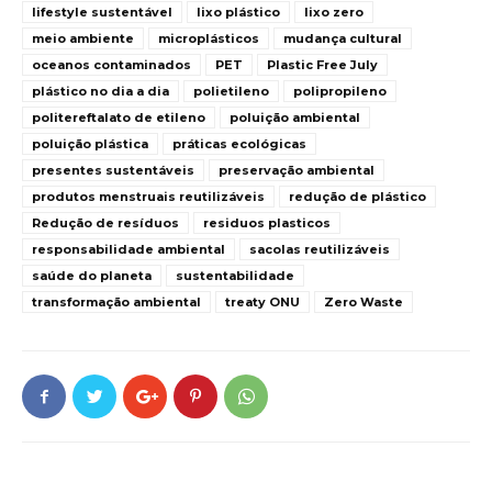
lifestyle sustentável
lixo plástico
lixo zero
meio ambiente
microplásticos
mudança cultural
oceanos contaminados
PET
Plastic Free July
plástico no dia a dia
polietileno
polipropileno
politereftalato de etileno
poluição ambiental
poluição plástica
práticas ecológicas
presentes sustentáveis
preservação ambiental
produtos menstruais reutilizáveis
redução de plástico
Redução de resíduos
residuos plasticos
responsabilidade ambiental
sacolas reutilizáveis
saúde do planeta
sustentabilidade
transformação ambiental
treaty ONU
Zero Waste