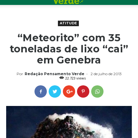
ATITUDE
“Meteorito” com 35
toneladas de lixo “cai”
em Genebra
Por
Redação Pensamento Verde
-
2 de julho de 2013
22.723 views