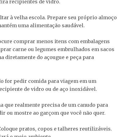
ira recipientes de vidro.
tar à velha escola. Prepare seu próprio almoço
ê mantém uma alimentação saudável.
rocure comprar menos itens com embalagens
omprar carne ou legumes embrulhados em sacos
ína diretamente do açougue e peça para
do for pedir comida para viagem em um
ecipiente de vidro ou de aço inoxidável.
ha que realmente precisa de um canudo para
dir ou mostre ao garçom que você não quer.
oloque pratos, copos e talheres reutilizáveis.
dará o meio ambiente.