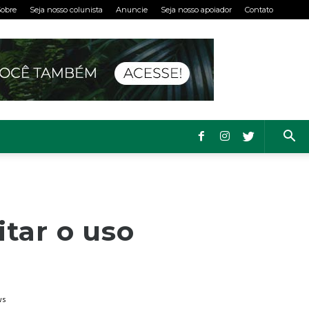
obre
Seja nosso colunista
Anuncie
Seja nosso apoiador
Contato
itar o uso
ws