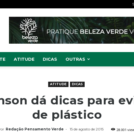
S
TE
ATITUDE
DICAS
OUTRAS
ATITUDE
DICAS
son dá dicas para ev
de plástico
or
Redação Pensamento Verde
-
15 de agosto de 2015
28.001 vie