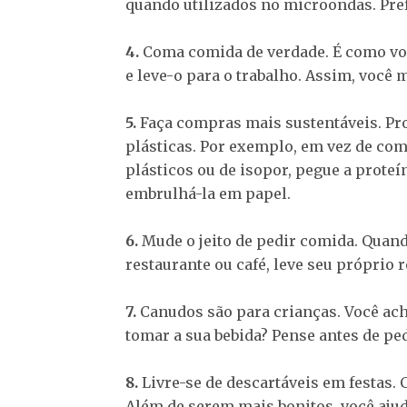
quando utilizados no microondas. Pref
4.
Coma comida de verdade. É como vol
e leve-o para o trabalho. Assim, voc
5.
Faça compras mais sustentáveis. P
plásticas. Por exemplo, em vez de c
plásticos ou de isopor, pegue a prote
embrulhá-la em papel.
6.
Mude o jeito de pedir comida. Quan
restaurante ou café, leve seu próprio r
7.
Canudos são para crianças. Você ac
tomar a sua bebida? Pense antes de pe
8.
Livre-se de descartáveis em festas. C
Além de serem mais bonitos, você aju