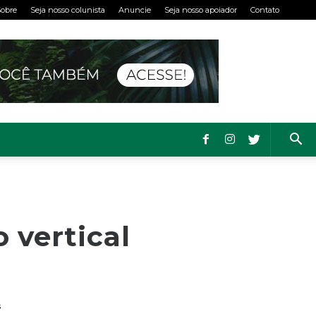
obre
Seja nosso colunista
Anuncie
Seja nosso apoiador
Contato
 vertical
s