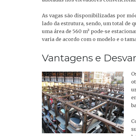
As vagas são disponibilizadas por mód
lado da estrutura, sendo, um total de
uma área de 560 m² pode-se estaciona
varia de acordo com o modelo e o tam
Vantagens e Desva
O
o
u
e
b
C
s