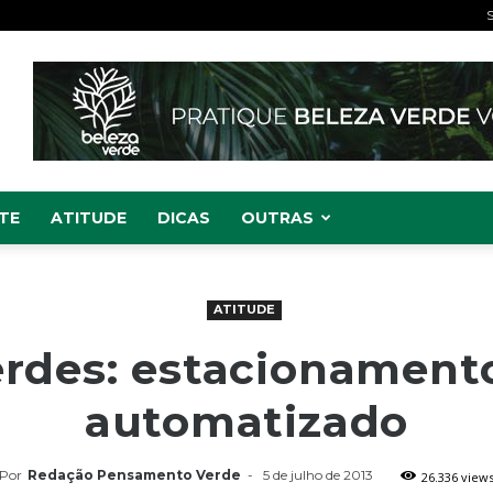
S
TE
ATITUDE
DICAS
OUTRAS
ATITUDE
erdes: estacionamento
automatizado
Por
Redação Pensamento Verde
-
5 de julho de 2013
26.336 view