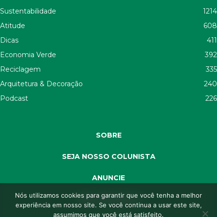
Sustentabilidade
1214
Atitude
608
Dicas
411
Economia Verde
392
Reciclagem
335
Arquitetura & Decoração
240
Podcast
226
SOBRE
SEJA NOSSO COLUNISTA
ANUNCIE
Nós utilizamos cookies para garantir que você tenha a melhor
SEJA APOIADOR
experiência em nosso site. Se você continua a usar este site,
assumimos que você está satisfeito.