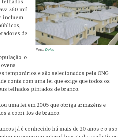
e telhados
zava 260 mil
ue incluem
públicos,
oradores de
Foto:
Delas
opulação, o
 jovens
es temporários e são selecionados pela ONG
ade conta com uma lei que exige que todos os
eus telhados pintados de branco.
criou uma lei em 2005 que obriga armazéns e
s a cobri-los de branco.
rancos já é conhecido há mais de 20 anos e o uso
funcionam como um microfilme ajuda a refletir os