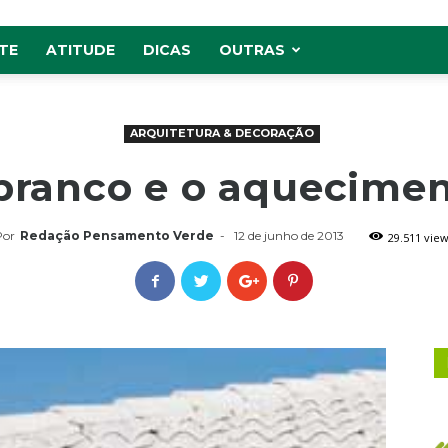
TE
ATITUDE
DICAS
OUTRAS
ARQUITETURA & DECORAÇÃO
branco e o aquecimen
Por
Redação Pensamento Verde
-
12 de junho de 2013
29.511 vie