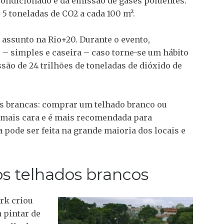
condicionado e da emissão de gases poluentes.
 5 toneladas de CO2 a cada 100 m².
assunto na Rio+20. Durante o evento,
 – simples e caseira – caso torne-se um hábito
ão de 24 trilhões de toneladas de dióxido de
as brancas: comprar um telhado branco ou
é mais cara e é mais recomendada para
pode ser feita na grande maioria dos locais e
s telhados brancos
ork criou
 pintar de