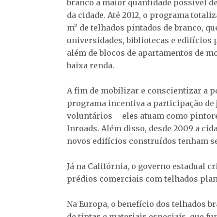
branco a maior quantidade possível d
da cidade. Até 2012, o programa totali
m² de telhados pintados de branco, q
universidades, bibliotecas e edifícios 
além de blocos de apartamentos de m
baixa renda.
A fim de mobilizar e conscientizar a p
programa incentiva a participação de
voluntários – eles atuam como pintor
Inroads. Além disso, desde 2009 a cid
novos edifícios construídos tenham s
Já na Califórnia, o governo estadual 
prédios comerciais com telhados plano
Na Europa, o benefício dos telhados b
de tintas e materiais especiais, que 