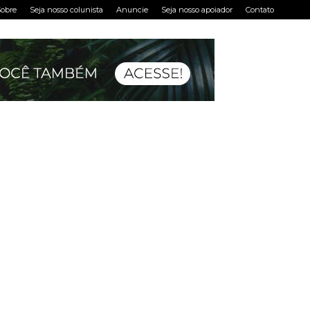
obre
Seja nosso colunista
Anuncie
Seja nosso apoiador
Contato