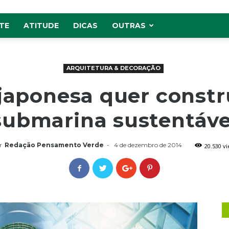
TE
ATITUDE
DICAS
OUTRAS
ARQUITETURA & DECORAÇÃO
aponesa quer constr
submarina sustentáve
r
Redação Pensamento Verde
-
4 de dezembro de 2014
20.530 v