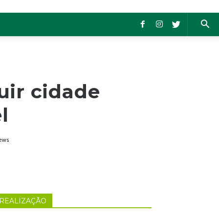
uir cidade
l
iews
REALIZAÇÃO