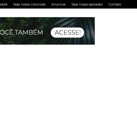
obre
Seja nosso colunista
Anuncie
Seja nosso apoiador
Contato