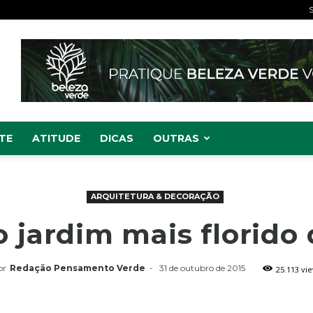
S
TE
ATITUDE
DICAS
OUTRAS
ARQUITETURA & DECORAÇÃO
 jardim mais florid
or
Redação Pensamento Verde
-
31 de outubro de 2015
25.113 vi