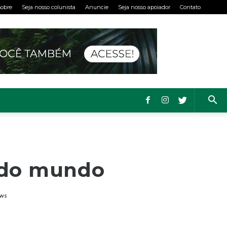
obre
Seja nosso colunista
Anuncie
Seja nosso apoiador
Contato
o do mundo
ews