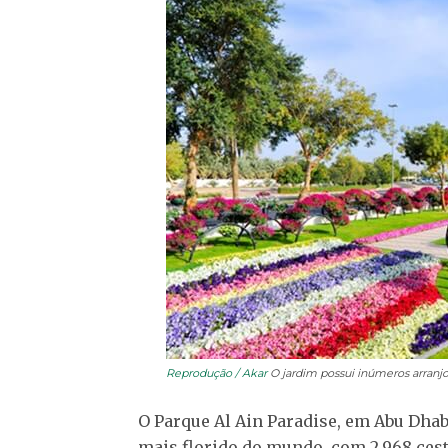
Reprodução / Akar
O jardim possui inúmeros arranjos
O Parque Al Ain Paradise, em Abu Dhab
mais florido do mundo, com 2.968 ces