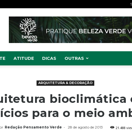
S
TE
ATITUDE
DICAS
OUTRAS
ARQUITETURA & DECORAÇÃO
uitetura bioclimática 
ícios para o meio am
or
Redação Pensamento Verde
-
28 de agosto de 2013
21.488 vie