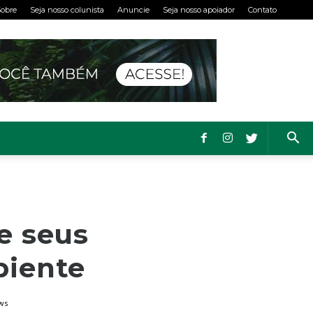
obre
Seja nosso colunista
Anuncie
Seja nosso apoiador
Contato
e seus
biente
ws