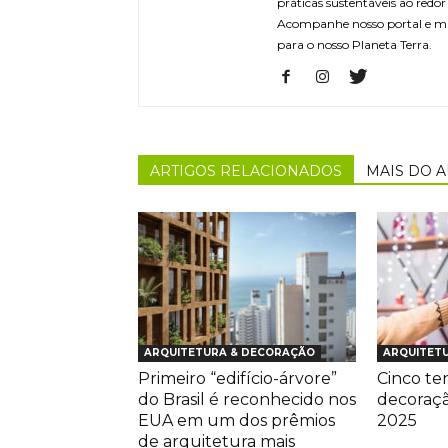
práticas sustentáveis ao redo
Acompanhe nosso portal e m
para o nosso Planeta Terra.
ARTIGOS RELACIONADOS
MAIS DO 
ARQUITETURA & DECORAÇÃO
ARQUITET
Primeiro “edifício-árvore”
Cinco te
do Brasil é reconhecido nos
decoraçã
EUA em um dos prêmios
2025
de arquitetura mais