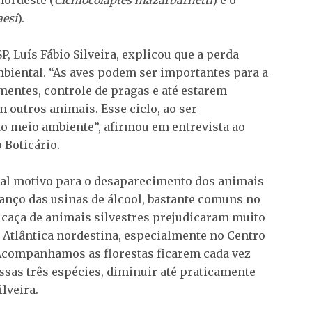
nordeste (
Cichlocolaptes mazarbarnetti
) e o
aesi
).
, Luís Fábio Silveira, explicou que a perda
mbiental. “As aves podem ser importantes para a
mentes, controle de pragas e até estarem
 outros animais. Esse ciclo, ao ser
do meio ambiente”, afirmou em entrevista ao
 Boticário.
pal motivo para o desaparecimento dos animais
anço das usinas de álcool, bastante comuns no
a caça de animais silvestres prejudicaram muito
 Atlântica nordestina, especialmente no Centro
companhamos as florestas ficarem cada vez
sas três espécies, diminuir até praticamente
lveira.