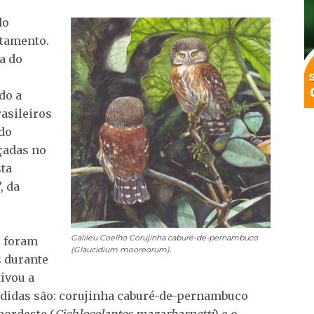
do
atamento.
a do
do a
rasileiros
udo
açadas no
sta
, da
Galileu Coelho
Corujinha caburé-de-pernambuco
o foram
(Glaucidium mooreorum).
s durante
ivou a
erdidas são: corujinha caburé-de-pernambuco