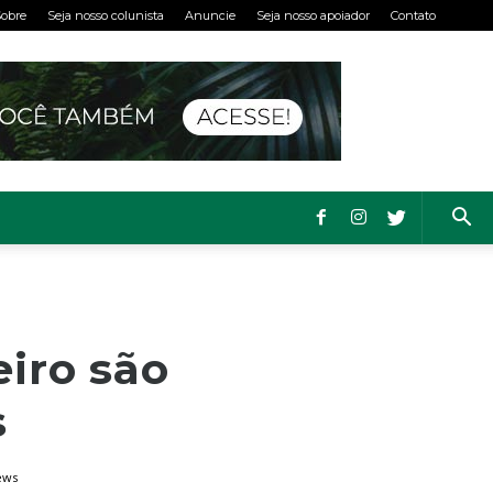
obre
Seja nosso colunista
Anuncie
Seja nosso apoiador
Contato
eiro são
s
ews