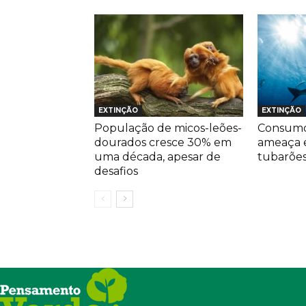
EXTINÇÃO
EXTINÇÃO
População de micos-leões-
Consumo
dourados cresce 30% em
ameaça 
uma década, apesar de
tubarões 
desafios