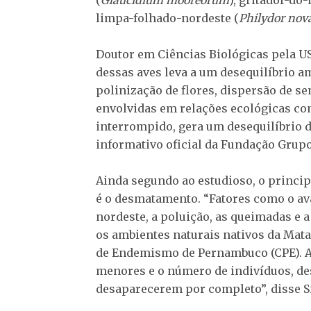
(
Glaucidium mooreorum
), gritador-do-
limpa-folhado-nordeste (
Philydor nov
Doutor em Ciências Biológicas pela USP
dessas aves leva a um desequilíbrio a
polinização de flores, dispersão de se
envolvidas em relações ecológicas com
interrompido, gera um desequilíbrio 
informativo oficial da Fundação Grupo
Ainda segundo ao estudioso, o princi
é o desmatamento. “Fatores como o av
nordeste, a poluição, as queimadas e 
os ambientes naturais nativos da Mata
de Endemismo de Pernambuco (CPE). A
menores e o número de indivíduos, des
desaparecerem por completo”, disse Si