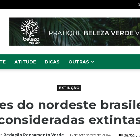
S
TE
ATITUDE
DICAS
OUTRAS
EXTINÇÃO
es do nordeste brasil
consideradas extinta
r
Redação Pensamento Verde
-
8 de setembro de 2014
29.702 vi