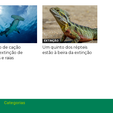
EXTINÇÃO
 de cação
Um quinto dos répteis
extinção de
estão à beira da extinção
e raias
Categorias