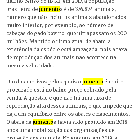
último censo do IBGE, em 2017, a população
brasileira de
jumento
s é de 376.874 animais,
número que não inclui os animais abandonados –
muito inferior, por exemplo, ao número de
cabeças de gado bovino, que ultrapassam os 200
milhões. Mantido o ritmo atual de abate, a
existência da espécie está ameaçada, pois a taxa
de reprodução dos animais não acontece na
mesma velocidade.
Um dos motivos pelos quais o
jumento
é muito
procurado está no baixo preço cobrado pela
venda. A questão é que não há uma taxa de
reprodução alta desses animais, o que impede que
haja um equilíbrio entre os abates e nascimentos.
O abate de
jumento
s havia sido proibido em 2018
após uma mobilização das organizações de
proteção aos animais. No entanto, em 2019, a