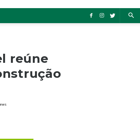
l reúne
onstrução
iews