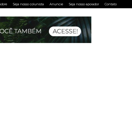
obre
Seja nosso colunista
Anuncie
Seja nosso apoiador
Contato