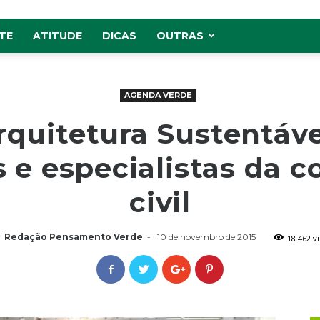
TE
ATITUDE
DICAS
OUTRAS
AGENDA VERDE
rquitetura Sustentáve
 e especialistas da c
civil
r
Redação Pensamento Verde
-
10 de novembro de 2015
18.462 v