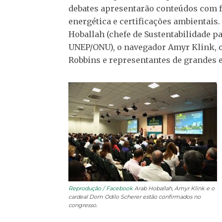
debates apresentarão conteúdos com fo
energética e certificações ambientais
Hoballah (chefe de Sustentabilidade pa
UNEP/ONU), o navegador Amyr Klink, o
Robbins e representantes de grandes 
Reprodução / Facebook
Arab Hoballah, Amyr Klink e o
cardeal Dom Odilo Scherer estão confirmados no
congresso.