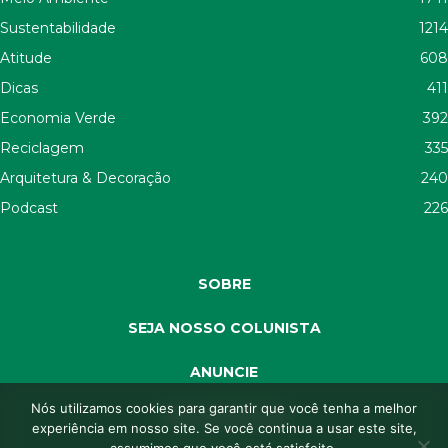
Sustentabilidade
1214
Atitude
608
Dicas
411
Economia Verde
392
Reciclagem
335
Arquitetura & Decoração
240
Podcast
226
SOBRE
SEJA NOSSO COLUNISTA
ANUNCIE
Nós utilizamos cookies para garantir que você tenha a melhor
SEJA APOIADOR
experiência em nosso site. Se você continua a usar este site,